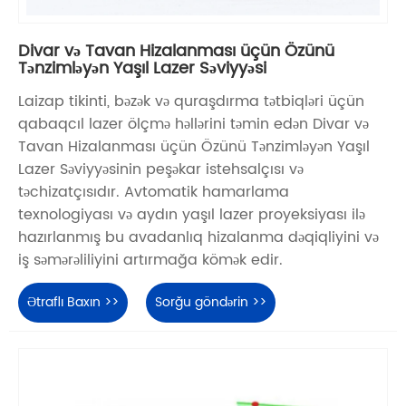
Divar və Tavan Hizalanması üçün Özünü
Tənzimləyən Yaşıl Lazer Səviyyəsi
Laizap tikinti, bəzək və quraşdırma tətbiqləri üçün
qabaqcıl lazer ölçmə həllərini təmin edən Divar və
Tavan Hizalanması üçün Özünü Tənzimləyən Yaşıl
Lazer Səviyyəsinin peşəkar istehsalçısı və
təchizatçısıdır. Avtomatik hamarlama
texnologiyası və aydın yaşıl lazer proyeksiyası ilə
hazırlanmış bu avadanlıq hizalanma dəqiqliyini və
iş səmərəliliyini artırmağa kömək edir.
Ətraflı Baxın >>
Sorğu göndərin >>