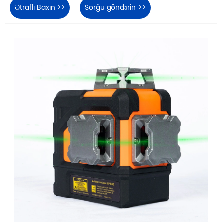
Ətraflı Baxın >>
Sorğu göndərin >>