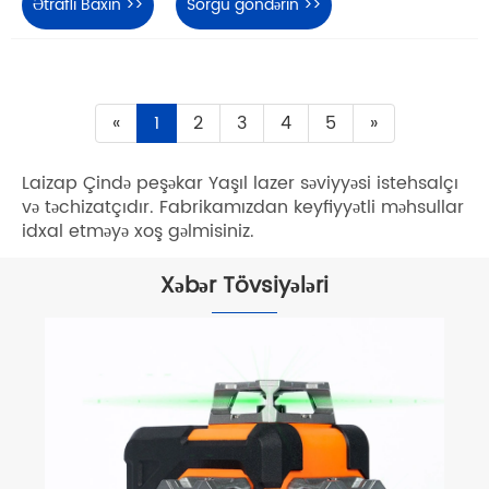
Ətraflı Baxın >>
Sorğu göndərin >>
«
1
2
3
4
5
»
Laizap Çində peşəkar Yaşıl lazer səviyyəsi istehsalçı
və təchizatçıdır. Fabrikamızdan keyfiyyətli məhsullar
idxal etməyə xoş gəlmisiniz.
Xəbər Tövsiyələri
Tikinti üçün Yaşıl Şüa Nöqtəsi Lazer
Səviyyəsi Müasir İş Sahələrində Dəqiqliyi
və Səmərəliliyi necə artıra bilər
Ətraflı Baxın >>