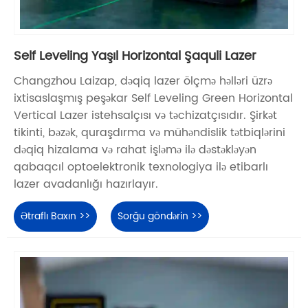
Self Leveling Yaşıl Horizontal Şaquli Lazer
Changzhou Laizap, dəqiq lazer ölçmə həlləri üzrə
ixtisaslaşmış peşəkar Self Leveling Green Horizontal
Vertical Lazer istehsalçısı və təchizatçısıdır. Şirkət
tikinti, bəzək, quraşdırma və mühəndislik tətbiqlərini
dəqiq hizalama və rahat işləmə ilə dəstəkləyən
qabaqcıl optoelektronik texnologiya ilə etibarlı
lazer avadanlığı hazırlayır.
Ətraflı Baxın >>
Sorğu göndərin >>