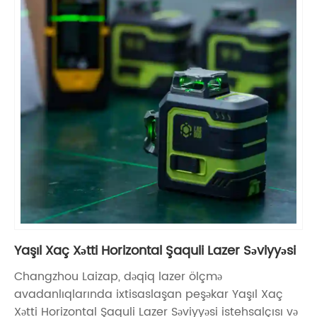
Yaşıl Xaç Xətti Horizontal Şaquli Lazer Səviyyəsi
Changzhou Laizap, dəqiq lazer ölçmə
avadanlıqlarında ixtisaslaşan peşəkar Yaşıl Xaç
Xətti Horizontal Şaquli Lazer Səviyyəsi istehsalçısı və