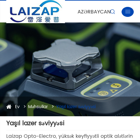
AZƏRBAYCAN


Ev
Məhsullar
Yaşıl lazer səviyyəsi
Yaşıl lazer səviyyəsi
Laizap Opto-Electro, yüksək keyfiyyətli optik alətlərin