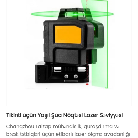
Tikinti üçün Yaşıl Şüa Nöqtəsi Lazer Səviyyəsi
Changzhou Laizap mühəndislik, quraşdırma və
bəzək tətbiqləri üçün etibarlı lazer ölçmə avadanlığı