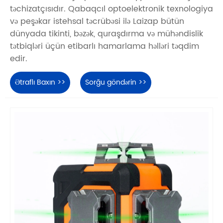
təchizatçısıdır. Qabaqcıl optoelektronik texnologiya
və peşəkar istehsal təcrübəsi ilə Laizap bütün
dünyada tikinti, bəzək, quraşdırma və mühəndislik
tətbiqləri üçün etibarlı hamarlama həlləri təqdim
edir.
Ətraflı Baxın >>
Sorğu göndərin >>