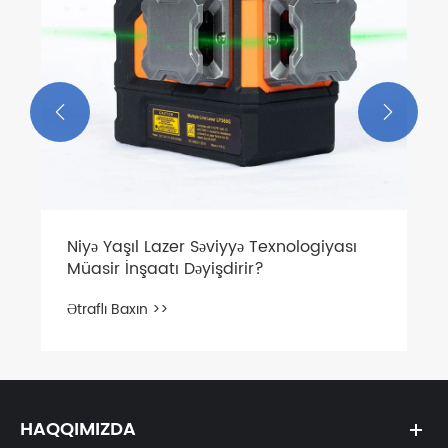


HAQQIMIZDA