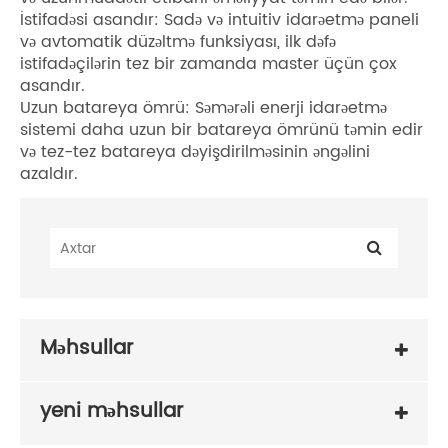
İstifadəsi asandır: Sadə və intuitiv idarəetmə paneli
və avtomatik düzəltmə funksiyası, ilk dəfə
istifadəçilərin tez bir zamanda master üçün çox
asandır.
Uzun batareya ömrü: Səmərəli enerji idarəetmə
sistemi daha uzun bir batareya ömrünü təmin edir
və tez-tez batareya dəyişdirilməsinin əngəlini
azaldır.
Məhsullar
yeni məhsullar