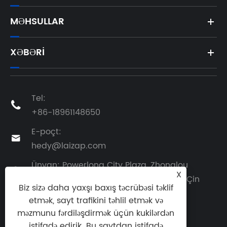
MƏHSULLAR
XƏBƏRI
Tel:

+86-18961148650
E-poçt:

hedy@laizap.com
Ünvan: Powerlong City Plaza, Zhonglou

X
District, Changzhou, Jiangsu Province, Çin
Biz sizə daha yaxşı baxış təcrübəsi təklif
etmək, sayt trafikini təhlil etmək və
məzmunu fərdiləşdirmək üçün kukilərdən
istifadə edirik. Bu saytdan istifadə