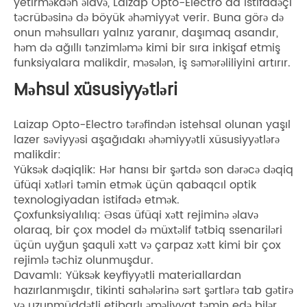
yetirməkdən əlavə, Laizap Opto-Electro da istifadəçi
təcrübəsinə də böyük əhəmiyyət verir. Buna görə də
onun məhsulları yalnız yaranır, daşımaq asandır,
həm də ağıllı tənzimləmə kimi bir sıra inkişaf etmiş
funksiyalara malikdir, məsələn, iş səmərəliliyini artırır.
Məhsul xüsusiyyətləri
Laizap Opto-Electro tərəfindən istehsal olunan yaşıl
lazer səviyyəsi aşağıdakı əhəmiyyətli xüsusiyyətlərə
malikdir:
Yüksək dəqiqlik: Hər hansı bir şərtdə son dərəcə dəqiq
üfüqi xətləri təmin etmək üçün qabaqcıl optik
texnologiyadan istifadə etmək.
Çoxfunksiyalılıq: Əsas üfüqi xətt rejiminə əlavə
olaraq, bir çox model də müxtəlif tətbiq ssenariləri
üçün uyğun şaquli xətt və çarpaz xətt kimi bir çox
rejimlə təchiz olunmuşdur.
Davamlı: Yüksək keyfiyyətli materiallardan
hazırlanmışdır, tikinti sahələrinə sərt şərtlərə tab gətirə
və uzunmüddətli etibarlı əməliyyat təmin edə bilər.