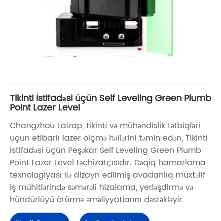
Tikinti İstifadəsi üçün Self Leveling Green Plumb
Point Lazer Level
Changzhou Laizap, tikinti və mühəndislik tətbiqləri
üçün etibarlı lazer ölçmə həllərini təmin edən, Tikinti
İstifadəsi üçün Peşəkar Self Leveling Green Plumb
Point Lazer Level təchizatçısıdır. Dəqiq hamarlama
texnologiyası ilə dizayn edilmiş avadanlıq müxtəlif
iş mühitlərində səmərəli hizalama, yerləşdirmə və
hündürlüyü ötürmə əməliyyatlarını dəstəkləyir.