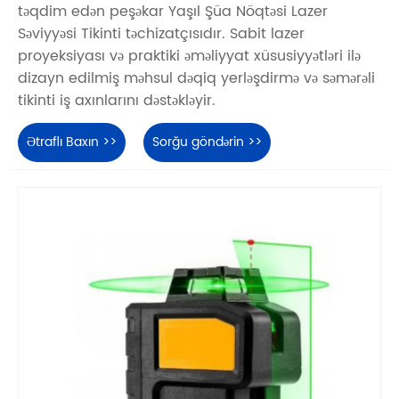
təqdim edən peşəkar Yaşıl Şüa Nöqtəsi Lazer
Səviyyəsi Tikinti təchizatçısıdır. Sabit lazer
proyeksiyası və praktiki əməliyyat xüsusiyyətləri ilə
dizayn edilmiş məhsul dəqiq yerləşdirmə və səmərəli
tikinti iş axınlarını dəstəkləyir.
Ətraflı Baxın >>
Sorğu göndərin >>