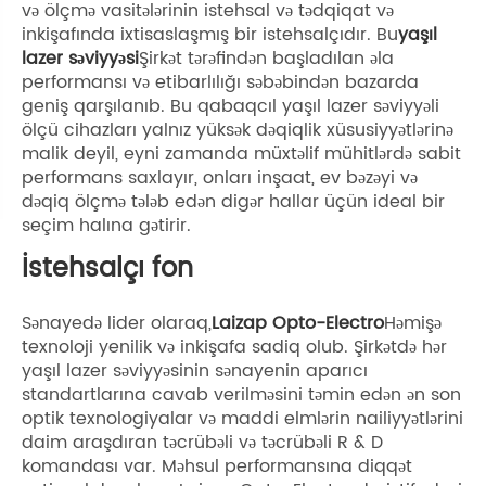
və ölçmə vasitələrinin istehsal və tədqiqat və
inkişafında ixtisaslaşmış bir istehsalçıdır. Bu
yaşıl
lazer səviyyəsi
Şirkət tərəfindən başladılan əla
performansı və etibarlılığı səbəbindən bazarda
geniş qarşılanıb. Bu qabaqcıl yaşıl lazer səviyyəli
ölçü cihazları yalnız yüksək dəqiqlik xüsusiyyətlərinə
malik deyil, eyni zamanda müxtəlif mühitlərdə sabit
performans saxlayır, onları inşaat, ev bəzəyi və
dəqiq ölçmə tələb edən digər hallar üçün ideal bir
seçim halına gətirir.
İstehsalçı fon
Sənayedə lider olaraq,
Laizap Opto-Electro
Həmişə
texnoloji yenilik və inkişafa sadiq olub. Şirkətdə hər
yaşıl lazer səviyyəsinin sənayenin aparıcı
standartlarına cavab verilməsini təmin edən ən son
optik texnologiyalar və maddi elmlərin nailiyyətlərini
daim araşdıran təcrübəli və təcrübəli R & D
komandası var. Məhsul performansına diqqət