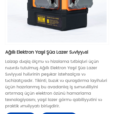
Ağıllı Elektron Yaşıl Şüa Lazer Səviyyəsi
Laizap dəqiq ölçmə və hizalama tətbiqləri üçün
nəzərdə tutulmuş Ağıllı Elektron Yaşıl Şüa Lazer
Səviyyəsi həllərinin peşəkar istehsalçısı və
təchizatçısıdır. Tikinti, bəzək və quraşdırma layihələri
üçün hazırlanmış bu avadanlıq iş səmərəliliyini
artırmaq üçün elektron özünü hamarlama
texnologiyasını, yaşıl lazer görmə qabiliyyətini və
praktik əməliyyatı birləşdirir.