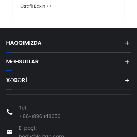
HAQQIMIZDA
MƏHSULLAR
XƏBƏRI
Tel:

+86-18961148650
E-poçt:

hedy@laizap.com