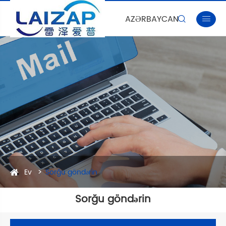
AZƏRBAYCAN


Ev
Sorğu göndərin
Sorğu göndərin