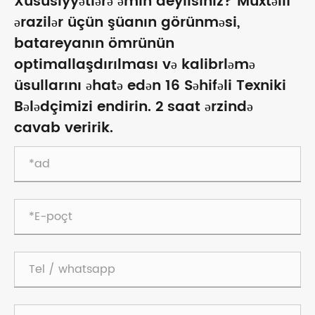
Xüsusiyyətlərə əmin deyilsiniz? Müxtəlif
ərazilər üçün şüanın görünməsi,
batareyanın ömrünün
optimallaşdırılması və kalibrləmə
üsullarını əhatə edən 16 Səhifəli Texniki
Bələdçimizi endirin. 2 saat ərzində
cavab veririk.