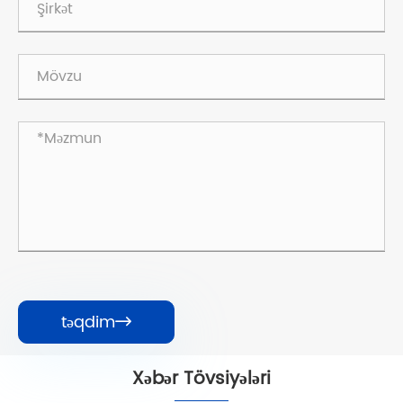
təqdim

Xəbər Tövsiyələri