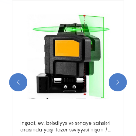
Elektron Qırmızı Xaç Xətti Lazer Səviyyəsi
Müasir Tikinti Layihələrində Dəqiqliyi və
Səmərəliliyi Necə Təkmilləşdirə bilər
Ətraflı Baxın >>

