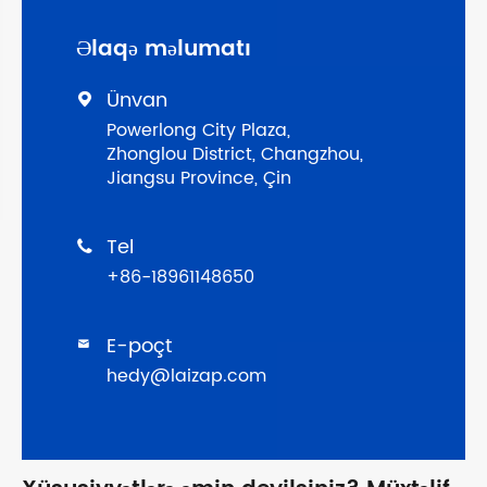
Əlaqə məlumatı
Ünvan

Powerlong City Plaza,
Zhonglou District, Changzhou,
Jiangsu Province, Çin
Tel

+86-18961148650
E-poçt

hedy@laizap.com