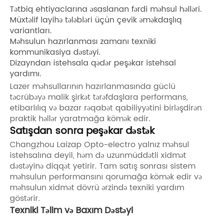
Tətbiq ehtiyaclarına əsaslanan fərdi məhsul həlləri.
Müxtəlif layihə tələbləri üçün çevik əməkdaşlıq
variantları.
Məhsulun hazırlanması zamanı texniki
kommunikasiya dəstəyi.
Dizayndan istehsala qədər peşəkar istehsal
yardımı.
Lazer məhsullarının hazırlanmasında güclü
təcrübəyə malik şirkət tərəfdaşlara performans,
etibarlılıq və bazar rəqabət qabiliyyətini birləşdirən
praktik həllər yaratmağa kömək edir.
Satışdan sonra peşəkar dəstək
Changzhou Laizap Opto-electro yalnız məhsul
istehsalına deyil, həm də uzunmüddətli xidmət
dəstəyinə diqqət yetirir. Tam satış sonrası sistem
məhsulun performansını qorumağa kömək edir və
məhsulun xidmət dövrü ərzində texniki yardım
göstərir.
Texniki Təlim və Baxım Dəstəyi