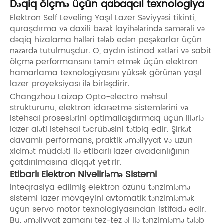
Dəqiq ölçmə üçün qabaqcıl texnologiya
Elektron Self Leveling Yaşıl Lazer Səviyyəsi tikinti,
quraşdırma və daxili bəzək layihələrində səmərəli və
dəqiq hizalama həlləri tələb edən peşəkarlar üçün
nəzərdə tutulmuşdur. O, aydın istinad xətləri və sabit
ölçmə performansını təmin etmək üçün elektron
hamarlama texnologiyasını yüksək görünən yaşıl
lazer proyeksiyası ilə birləşdirir.
Changzhou Laizap Opto-electro məhsul
strukturunu, elektron idarəetmə sistemlərini və
istehsal proseslərini optimallaşdırmaq üçün illərlə
lazer aləti istehsal təcrübəsini tətbiq edir. Şirkət
davamlı performans, praktik əməliyyat və uzun
xidmət müddəti ilə etibarlı lazer avadanlığının
çatdırılmasına diqqət yetirir.
Etibarlı Elektron Nivelirləmə Sistemi
İnteqrasiya edilmiş elektron özünü tənzimləmə
sistemi lazer mövqeyini avtomatik tənzimləmək
üçün servo motor texnologiyasından istifadə edir.
Bu, əməliyyat zamanı tez-tez əl ilə tənzimləmə tələb