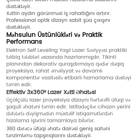
dəstəkləyir.
Xəttin aydın görünməsi iş rahatlığını artırır.
Professional optik dizayn sabit şüa çıxışını
dəstəkləyir.
Məhsulun Üstünlükləri və Praktik
Performans
Elektron Self Leveling Yaşıl Lazer Səviyyəsi praktiki
tətbiq tələbləri əsasında hazırlanmışdır. Tikinti
planından dekorativ quraşdırmaya qədər dəqiq
proyeksiya, rahat əməliyyat və davamlı
komponentlər vasitəsilə etibarlı hamarlama dəstəyi
təmin edir.
Effektiv 3x360° Lazer Xətti Əhatəsi
Üçölçülü lazer proyeksiya dizaynı hərtərəfli üfüqi və
şaquli əhatəni təmin edir. İstifadəçilər cihazın yerini
dəfələrlə dəyişmədən müxtəlif istiqamətlərdən
hizalama işlərini tamamlaya bilərlər.
360 dərəcə üfüqi əhatə dairəsi geniş sahəni
tənzimləmə tapşırıqlarını dəstəkləyir.