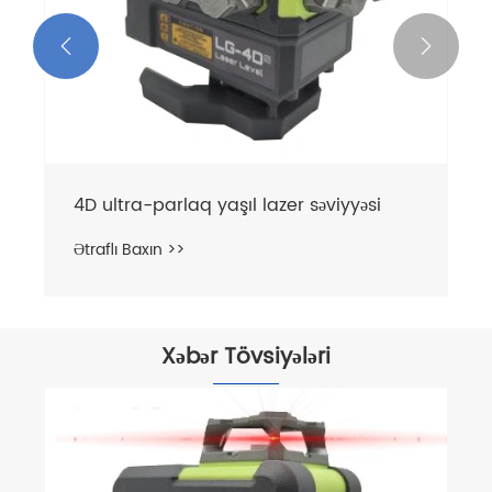


4D ultra-parlaq yaşıl lazer səviyyəsi
Ətraflı Baxın >>
Xəbər Tövsiyələri