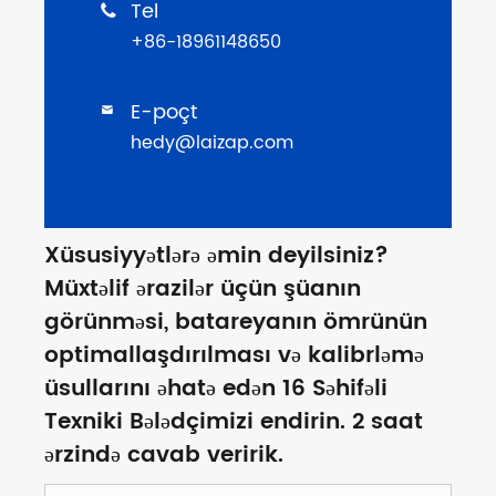
Tel

+86-18961148650
E-poçt

hedy@laizap.com
Xüsusiyyətlərə əmin deyilsiniz?
Müxtəlif ərazilər üçün şüanın
görünməsi, batareyanın ömrünün
optimallaşdırılması və kalibrləmə
üsullarını əhatə edən 16 Səhifəli
Texniki Bələdçimizi endirin. 2 saat
ərzində cavab veririk.