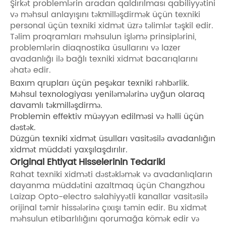
Şirkət problemlərin aradan qaldırılması qabiliyyətini
və məhsul anlayışını təkmilləşdirmək üçün texniki
personal üçün texniki xidmət üzrə təlimlər təşkil edir.
Təlim proqramları məhsulun işləmə prinsiplərini,
problemlərin diaqnostika üsullarını və lazer
avadanlığı ilə bağlı texniki xidmət bacarıqlarını
əhatə edir.
Baxım qrupları üçün peşəkar texniki rəhbərlik.
Məhsul texnologiyası yeniləmələrinə uyğun olaraq
davamlı təkmilləşdirmə.
Problemin effektiv müəyyən edilməsi və həlli üçün
dəstək.
Düzgün texniki xidmət üsulları vasitəsilə avadanlığın
xidmət müddəti yaxşılaşdırılır.
Original Ehtiyat Hisselerinin Tedariki
Rahat texniki xidməti dəstəkləmək və avadanlıqların
dayanma müddətini azaltmaq üçün Changzhou
Laizap Opto-electro səlahiyyətli kanallar vasitəsilə
orijinal təmir hissələrinə çıxışı təmin edir. Bu xidmət
məhsulun etibarlılığını qorumağa kömək edir və