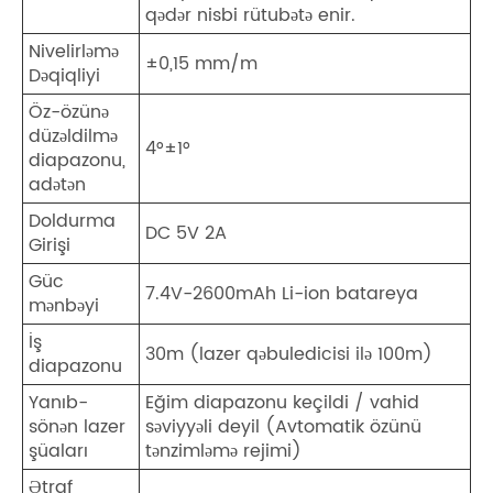
qədər nisbi rütubətə enir.
Nivelirləmə
±0,15 mm/m
Dəqiqliyi
Öz-özünə
düzəldilmə
4°±1°
diapazonu,
adətən
Doldurma
DC 5V 2A
Girişi
Güc
7.4V-2600mAh Li-ion batareya
mənbəyi
İş
30m (lazer qəbuledicisi ilə 100m)
diapazonu
Yanıb-
Eğim diapazonu keçildi / vahid
sönən lazer
səviyyəli deyil (Avtomatik özünü
şüaları
tənzimləmə rejimi)
Ətraf