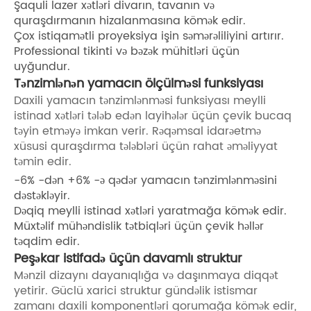
Şaquli lazer xətləri divarın, tavanın və
quraşdırmanın hizalanmasına kömək edir.
Çox istiqamətli proyeksiya işin səmərəliliyini artırır.
Professional tikinti və bəzək mühitləri üçün
uyğundur.
Tənzimlənən yamacın ölçülməsi funksiyası
Daxili yamacın tənzimlənməsi funksiyası meylli
istinad xətləri tələb edən layihələr üçün çevik bucaq
təyin etməyə imkan verir. Rəqəmsal idarəetmə
xüsusi quraşdırma tələbləri üçün rahat əməliyyat
təmin edir.
-6% -dən +6% -ə qədər yamacın tənzimlənməsini
dəstəkləyir.
Dəqiq meylli istinad xətləri yaratmağa kömək edir.
Müxtəlif mühəndislik tətbiqləri üçün çevik həllər
təqdim edir.
Peşəkar istifadə üçün davamlı struktur
Mənzil dizaynı dayanıqlığa və daşınmaya diqqət
yetirir. Güclü xarici struktur gündəlik istismar
zamanı daxili komponentləri qorumağa kömək edir,