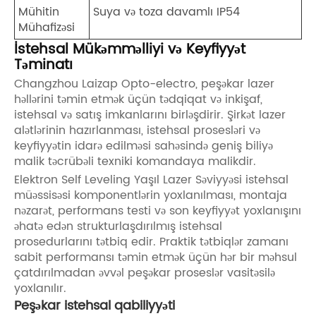
Mühitin
Suya və toza davamlı IP54
Mühafizəsi
İstehsal Mükəmməlliyi və Keyfiyyət
Təminatı
Changzhou Laizap Opto-electro, peşəkar lazer
həllərini təmin etmək üçün tədqiqat və inkişaf,
istehsal və satış imkanlarını birləşdirir. Şirkət lazer
alətlərinin hazırlanması, istehsal prosesləri və
keyfiyyətin idarə edilməsi sahəsində geniş biliyə
malik təcrübəli texniki komandaya malikdir.
Elektron Self Leveling Yaşıl Lazer Səviyyəsi istehsal
müəssisəsi komponentlərin yoxlanılması, montaja
nəzarət, performans testi və son keyfiyyət yoxlanışını
əhatə edən strukturlaşdırılmış istehsal
prosedurlarını tətbiq edir. Praktik tətbiqlər zamanı
sabit performansı təmin etmək üçün hər bir məhsul
çatdırılmadan əvvəl peşəkar proseslər vasitəsilə
yoxlanılır.
Peşəkar istehsal qabiliyyəti