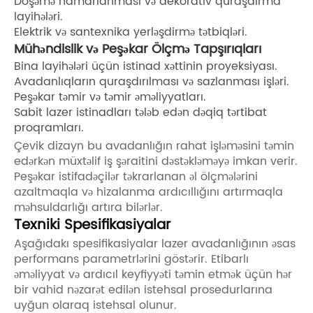
Döşəmə hamarlanması və dekorativ quraşdırma
layihələri.
Elektrik və santexnika yerləşdirmə tətbiqləri.
Mühəndislik və Peşəkar Ölçmə Tapşırıqları
Bina layihələri üçün istinad xəttinin proyeksiyası.
Avadanlıqların quraşdırılması və sazlanması işləri.
Peşəkar təmir və təmir əməliyyatları.
Sabit lazer istinadları tələb edən dəqiq tərtibat
proqramları.
Çevik dizayn bu avadanlığın rahat işləməsini təmin
edərkən müxtəlif iş şəraitini dəstəkləməyə imkan verir.
Peşəkar istifadəçilər təkrarlanan əl ölçmələrini
azaltmaqla və hizalanma ardıcıllığını artırmaqla
məhsuldarlığı artıra bilərlər.
Texniki Spesifikasiyalar
Aşağıdakı spesifikasiyalar lazer avadanlığının əsas
performans parametrlərini göstərir. Etibarlı
əməliyyat və ardıcıl keyfiyyəti təmin etmək üçün hər
bir vahid nəzarət edilən istehsal prosedurlarına
uyğun olaraq istehsal olunur.