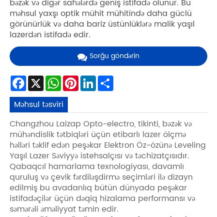
bəzək və digər sahələrdə geniş istifadə olunur. Bu
məhsul yaxşı optik mühit mühitində daha güclü
görünürlük və daha bariz üstünlüklərə malik yaşıl
lazerdən istifadə edir.
Sorğu göndərin
Facebook
X
WhatsApp
Pinterest
LinkedIn
Share
Məhsul təsviri
Changzhou Laizap Opto-electro, tikinti, bəzək və
mühəndislik tətbiqləri üçün etibarlı lazer ölçmə
həlləri təklif edən peşəkar Elektron Öz-özünə Leveling
Yaşıl Lazer Səviyyə istehsalçısı və təchizatçısıdır.
Qabaqcıl hamarlama texnologiyası, davamlı
quruluş və çevik fərdiləşdirmə seçimləri ilə dizayn
edilmiş bu avadanlıq bütün dünyada peşəkar
istifadəçilər üçün dəqiq hizalama performansı və
səmərəli əməliyyat təmin edir.