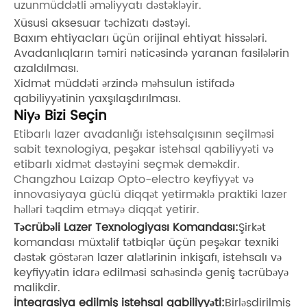
uzunmüddətli əməliyyatı dəstəkləyir.
Xüsusi aksesuar təchizatı dəstəyi.
Baxım ehtiyacları üçün orijinal ehtiyat hissələri.
Avadanlıqların təmiri nəticəsində yaranan fasilələrin
azaldılması.
Xidmət müddəti ərzində məhsulun istifadə
qabiliyyətinin yaxşılaşdırılması.
Niyə Bizi Seçin
Etibarlı lazer avadanlığı istehsalçısının seçilməsi
sabit texnologiya, peşəkar istehsal qabiliyyəti və
etibarlı xidmət dəstəyini seçmək deməkdir.
Changzhou Laizap Opto-electro keyfiyyət və
innovasiyaya güclü diqqət yetirməklə praktiki lazer
həlləri təqdim etməyə diqqət yetirir.
Təcrübəli Lazer Texnologiyası Komandası:
Şirkət
komandası müxtəlif tətbiqlər üçün peşəkar texniki
dəstək göstərən lazer alətlərinin inkişafı, istehsalı və
keyfiyyətin idarə edilməsi sahəsində geniş təcrübəyə
malikdir.
İnteqrasiya edilmiş istehsal qabiliyyəti:
Birləşdirilmiş