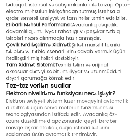
tədqiqat, istehsal və satış imkanları ilə Laizap Opto-
electro məhsulun inkişafından tutmuş istehsala
qədər səmərəli ünsiyyət və tam həllər təmin edə bilər.
Etibarlı Məhsul Performansı:
Avadanlıq dəqiqlik,
davamlılıq, əməliyyat rahatlığı və peşəkar tətbiq
tələbləri nəzərə alınmaqla hazırlanmışdır.
Çevik Fərdiləşdirmə Xidməti:
Şirkət müxtəlif texniki
tələblərə və tətbiq ssenarilərinə cavab vermək üçün
fərdiləşdirilmiş həlləri dəstəkləyir.
Tam Xidmət Sistemi:
Texniki təlim və orijinal
aksesuar dəstəyi sabit əməliyyat və uzunmüddətli
dəyəri qorumağa kömək edir.
Tez-tez verilən suallar
Elektron nivelirləmə funksiyası necə işləyir?
Elektron səviyyəli sistem lazer mövqeyini avtomatik
düzəltmək üçün servo motorun tənzimlənməsi
texnologiyasından istifadə edir. Avadanlıq öz-
özünə düzəldilmə diapazonunda qeyri-bərabər
mövqe aşkar etdikdə, dəqiq istinad xətlərini
saxlamaq üçün avtomatik tənzimləyir.