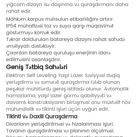
yığcam dizayn isə daşınma və quraşdırmanı daha
rahat edir.
Möhkəm korpus məhsulun etibarlılığını artırır.
IP54 mühafizəsi toz və suya qarşı müqavimət
göstərməyə kömək edir.
Təkrar doldurulan batareya dizaynı rahat sahədə
əməliyyatı dəstəkləyir.
Çıxarılan batareya quruluşu enerjinin idarə
edilməsini asanlaşdırır.
Geniş Tətbiq Sahələri
Elektron Self Leveling Yaşıl Lazer Səviyyəsi dəqiq
yerləşdirmə və səmərəli quraşdırma tələb olunan
peşəkar mühitlərdə geniş istifadə olunur. Avtomatik
hamarlama, yaşıl lazer görmə qabiliyyəti və
davamlı konstruksiyanın birləşməsi onu müxtəlif növ
mühəndislik və tikinti işləri üçün uyğun edir.
Tikinti və Daxili Quraşdırma
Divarların yerləşdirilməsi və hizalanması işləri.
Tavanın quraşdırılması və planının ölçülməsi.