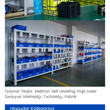
Qaynar Teqlər: Elektron Self Leveling Yaşıl Lazer
Səviyyəsi, İstehsalçı, Təchizatçı, Fabrik
Əlaqədar Kateqoriya