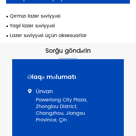
Qırmızı lazer səviyyəsi
Yaşıl lazer səviyyəsi
Lazer səviyyəsi üçün aksesuarlar
Sorğu göndərin
Əlaqə məlumatı
Ünvan

Powerlong City Plaza,
Zhonglou District,
Changzhou, Jiangsu
Province, Çin