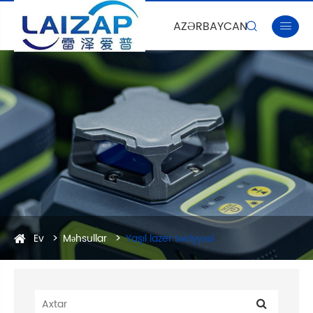
AZƏRBAYCAN


Ev
Məhsullar
Yaşıl lazer səviyyəsi