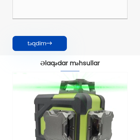
təqdim

Əlaqədar məhsullar