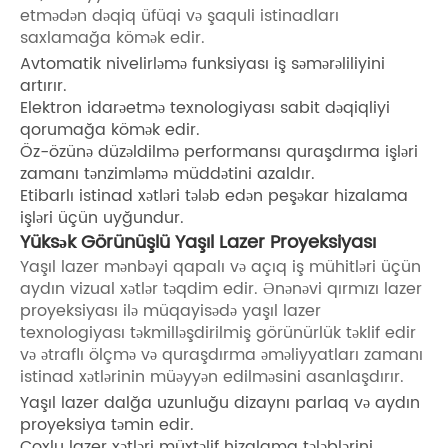
etmədən dəqiq üfüqi və şaquli istinadları
saxlamağa kömək edir.
Avtomatik nivelirləmə funksiyası iş səmərəliliyini
artırır.
Elektron idarəetmə texnologiyası sabit dəqiqliyi
qorumağa kömək edir.
Öz-özünə düzəldilmə performansı quraşdırma işləri
zamanı tənzimləmə müddətini azaldır.
Etibarlı istinad xətləri tələb edən peşəkar hizalama
işləri üçün uyğundur.
Yüksək Görünüşlü Yaşıl Lazer Proyeksiyası
Yaşıl lazer mənbəyi qapalı və açıq iş mühitləri üçün
aydın vizual xətlər təqdim edir. Ənənəvi qırmızı lazer
proyeksiyası ilə müqayisədə yaşıl lazer
texnologiyası təkmilləşdirilmiş görünürlük təklif edir
və ətraflı ölçmə və quraşdırma əməliyyatları zamanı
istinad xətlərinin müəyyən edilməsini asanlaşdırır.
Yaşıl lazer dalğa uzunluğu dizaynı parlaq və aydın
proyeksiya təmin edir.
Çoxlu lazer xətləri müxtəlif hizalama tələblərini