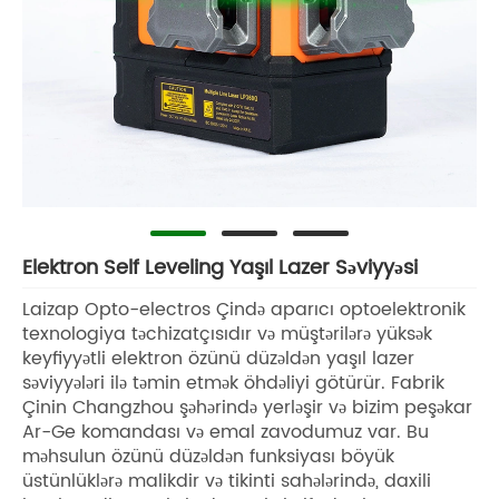
Elektron Self Leveling Yaşıl Lazer Səviyyəsi
Laizap Opto-electros Çində aparıcı optoelektronik
texnologiya təchizatçısıdır və müştərilərə yüksək
keyfiyyətli elektron özünü düzəldən yaşıl lazer
səviyyələri ilə təmin etmək öhdəliyi götürür. Fabrik
Çinin Changzhou şəhərində yerləşir və bizim peşəkar
Ar-Ge komandası və emal zavodumuz var. Bu
məhsulun özünü düzəldən funksiyası böyük
üstünlüklərə malikdir və tikinti sahələrində, daxili