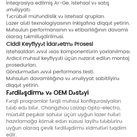
İnteqrasiya edilmiş Ar-Ge, istehsal və satış
əməliyyatı.
Təcrübəli mühəndislik və istehsal qrupları.
Lazer aləti texnologiyasının inkişafına diqqət yetirin.
Məhsulun performansının və etibarlılığının davamlı
olaraq təkmilləşdirilməsi.
Ciddi Keyfiyyət İdarəetmə Prosesi
İstehsaldan əvvəl əsas komponentlərin yoxlanılması.
Ardıcıl məhsul keyfiyyəti üçün nəzarət edilən montaj
prosedurları.
Göndərmədən əvvəl performans testi.
Məhsulun davamlılığına və əməliyyat sabitliyinə
diqqət yetirin.
Fərdiləşdirmə və OEM Dəstəyi
Fərqli proqramlar fərqli məhsul konfiqurasiyaları
tələb edə bilər. Changzhou Laizap Opto-electro,
müxtəlif peşəkar sahələr üçün uyğun lazer həlləri
hazırlamağa kömək edən xüsusi layihə tələblərinə
uyğun olaraq çevik fərdiləşdirmə xidmətləri təqdim
edir.