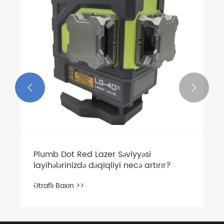


Plumb Dot Red Lazer Səviyyəsi
layihələrinizdə dəqiqliyi necə artırır?
Ətraflı Baxın >>