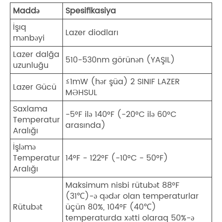
Maddə
Spesifikasiya
İşıq
Lazer diodları
mənbəyi
Lazer dalğa
510-530nm görünən (YAŞIL)
uzunluğu
≤1mW (hər şüa) 2 SINIF LAZER
Lazer Gücü
MƏHSUL
Saxlama
-5°F ilə 140°F (-20°C ilə 60°C
Temperatur
arasında)
Aralığı
İşləmə
Temperatur
14°F - 122°F (-10°C - 50°F)
Aralığı
Maksimum nisbi rütubət 88°F
(31℃)-ə qədər olan temperaturlar
Rütubət
üçün 80%, 104°F (40℃)
temperaturda xətti olaraq 50%-ə