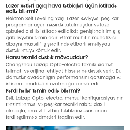
Lazer xətləri açıq hava tətbiqləri üçün istifadə
edilə bilərmi?
Elektron Self Leveling Yaşıl Lazer Səviyyəsi peşəkar
proqramlar üçün nəzərdə tutulmuşdur və lazer
qəbuledicisi ilə istifadə edildikdə genişləndirilmiş iş
qabiliyyətini təmin edir. Ətraf mühitin mühafizəsi
dizaynı müxtəlif iş şəraitində etibarlı əməliyyatı
dəstəkləməyə kömək edir.
Hansı texniki dəstək mövcuddur?
Changzhou Laizap Opto-electro texniki xidmət
təlimatı və orijinal ehtiyat hissələrinə dəstək verir. Bu
xidmətlər avadanlığın performansını qorumağa və
istismar müddətini uzatmağa kömək edir.
Fərdi həllər təmin edilə bilərmi?
Bəli. Laizap Opto-electro, məhsul konfiqurasiyasının
tənzimlənməsi və peşəkar texniki rabitə daxil
olmaqla, müxtəlif tətbiq tələblərinə əsaslanan
fərdiləşdirmə xidmətləri təqdim edir.