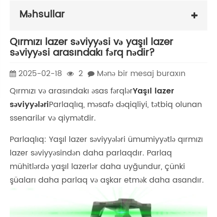
Məhsullar
Qırmızı lazer səviyyəsi və yaşıl lazer
səviyyəsi arasındakı fərq nədir?
2025-02-18
2
Mənə bir mesaj buraxın
Qırmızı və arasındakı əsas fərqlər
Yaşıl lazer
səviyyələri
Parlaqlıq, məsafə dəqiqliyi, tətbiq olunan
ssenarilər və qiymətdir. ‌
Parlaqlıq: Yaşıl lazer səviyyələri ümumiyyətlə qırmızı
lazer səviyyəsindən daha parlaqdır. Parlaq
mühitlərdə yaşıl lazerlər daha uyğundur, çünki
şüaları daha parlaq və aşkar etmək daha asandır.