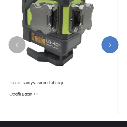


Lazer səviyyəsinin tətbiqi
Ətraflı Baxın >>