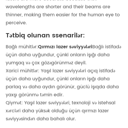
wavelengths are shorter and their beams are
thinner, making them easier for the human eye to
perceive‌.
Tətbiq olunan ssenarilər:
Bağlı mühitlər:
Qırmızı lazer səviyyələri
Bağlı istifadə
üçün daha uyğundur, çünki onların işığı daha
yumşaq və çox gözəgörünməz deyil.
Xarici mühitlər: Yaşıl lazer səviyyələri açıq istifadə
üçün daha uyğundur, çünki onların işığı daha
parlaq və daha aydın görünür, güclü işıqda daha
yaxşı görünmə təmin edir.
Qiymət: Yaşıl lazer səviyyələri, texnoloji və istehsal
xərcləri daha yüksək olduğu üçün qırmızı lazer
səviyyəsindən daha bahalı olur.