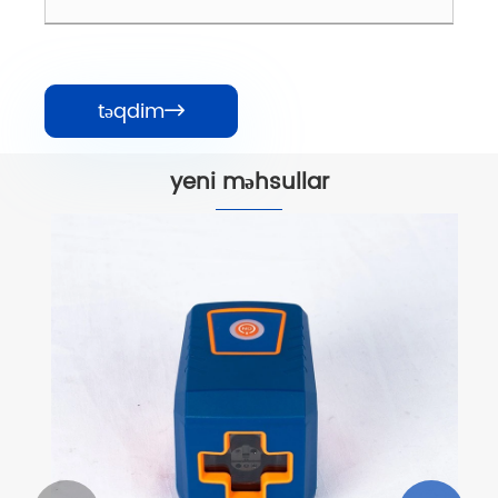
təqdim

yeni məhsullar