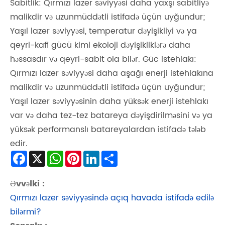
Sabitlik: Qırmızı lazer səviyyəsi daha yaxşı sabitliyə
malikdir və uzunmüddətli istifadə üçün uyğundur;
Yaşıl lazer səviyyəsi, temperatur dəyişikliyi və ya
qeyri-kafi gücü kimi ekoloji dəyişikliklərə daha
həssasdır və qeyri-sabit ola bilər. Güc istehlakı:
Qırmızı lazer səviyyəsi daha aşağı enerji istehlakına
malikdir və uzunmüddətli istifadə üçün uyğundur;
Yaşıl lazer səviyyəsinin daha yüksək enerji istehlakı
var və daha tez-tez batareya dəyişdirilməsini və ya
yüksək performanslı batareyalardan istifadə tələb
edir.
Facebook
X
WhatsApp
Pinterest
LinkedIn
Share
Əvvəlki :
Qırmızı lazer səviyyəsində açıq havada istifadə edilə
bilərmi?