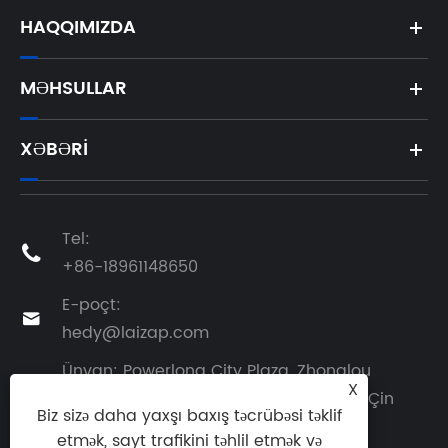
HAQQIMIZDA
MƏHSULLAR
XƏBƏRI
Tel:

+86-18961148650
E-poçt:

hedy@laizap.com
Ünvan: Powerlong City Plaza, Zhonglou

X
District, Changzhou, Jiangsu Province, Çin
Biz sizə daha yaxşı baxış təcrübəsi təklif
etmək, sayt trafikini təhlil etmək və