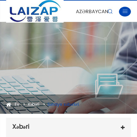
AZƏRBAYCAN


Ev
Xəbəri
Sənaye xəbərləri
Xəbəri