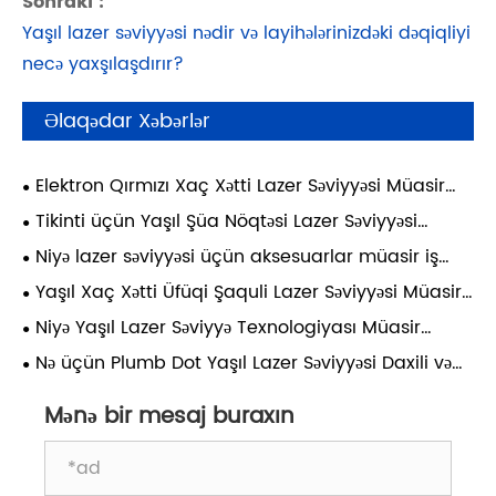
Sonrakı :
Yaşıl lazer səviyyəsi nədir və layihələrinizdəki dəqiqliyi
necə yaxşılaşdırır?
Əlaqədar Xəbərlər
Elektron Qırmızı Xaç Xətti Lazer Səviyyəsi Müasir
Tikinti Layihələrində Dəqiqliyi və Səmərəliliyi Necə
Tikinti üçün Yaşıl Şüa Nöqtəsi Lazer Səviyyəsi
Təkmilləşdirə bilər
Müasir İş Sahələrində Dəqiqliyi və Səmərəliliyi necə
Niyə lazer səviyyəsi üçün aksesuarlar müasir iş
artıra bilər
üçün vacib olur?
Yaşıl Xaç Xətti Üfüqi Şaquli Lazer Səviyyəsi Müasir
Tikinti və DIY Layihələrində Dəqiqliyi Necə
Niyə Yaşıl Lazer Səviyyə Texnologiyası Müasir
Təkmilləşdirə bilər
İnşaatı Dəyişdirir?
Nə üçün Plumb Dot Yaşıl Lazer Səviyyəsi Daxili və
Xarici Məkanlarda Dəqiq Hizalama üçün Ən Ağıllı
Seçimdir
Mənə bir mesaj buraxın