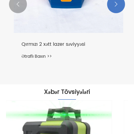


Daxili Dekorasiya İstifadəsi üçün
Portativ Qırmızı Plumb Nöqtə Səviyyəsi
Ətraflı Baxın >>
Xəbər Tövsiyələri